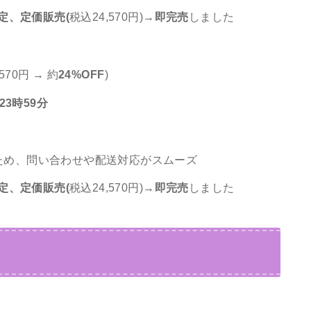
定、定価販売(
税込24,570円)→
即完売
しました
570円 → 約
24%OFF
)
23時59分
ため、問い合わせや配送対応がスムーズ
定、定価販売(
税込24,570円)→
即完売
しました