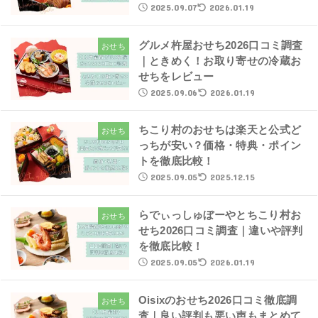
2025.09.07
2026.01.19
グルメ杵屋おせち2026口コミ調査
おせち
｜ときめく！お取り寄せの冷蔵お
せちをレビュー
2025.09.06
2026.01.19
ちこり村のおせちは楽天と公式ど
おせち
っちが安い？価格・特典・ポイン
トを徹底比較！
2025.09.05
2025.12.15
らでぃっしゅぼーやとちこり村お
おせち
せち2026口コミ調査｜違いや評判
を徹底比較！
2025.09.05
2026.01.19
Oisixのおせち2026口コミ徹底調
おせち
査｜良い評判も悪い声もまとめて