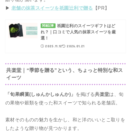
▶
老舗の抹茶スイーツを祇園辻利で贈る
【PR】
祇園辻利のスイーツギフトはど
関連記事
れ？｜口コミで人気の抹茶スイーツを厳
選！
2025.11.12
2026.01.21
共楽堂｜“季節を贈る”という、ちょっと特別な和ス
イーツ
「旬果瞬菓(しゅんかしゅんか)」
を掲げる
共楽堂
は、旬
の果物や穀類を使った和スイーツで知られる老舗店。
素材そのものの魅力を生かし、和と洋のいいとこ取りを
したような贈り物が見つかります。