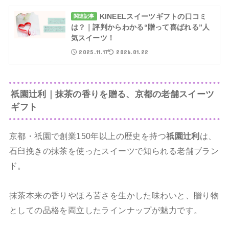
KINEELスイーツギフトの口コミ
関連記事
は？｜評判からわかる“贈って喜ばれる”人
気スイーツ！
2025.11.17
2026.01.22
祇園辻利｜抹茶の香りを贈る、京都の老舗スイーツ
ギフト
京都・祇園で創業150年以上の歴史を持つ
祇園辻利
は、
石臼挽きの抹茶を使ったスイーツで知られる老舗ブラン
ド。
抹茶本来の香りやほろ苦さを生かした味わいと、贈り物
としての品格を両立したラインナップが魅力です。