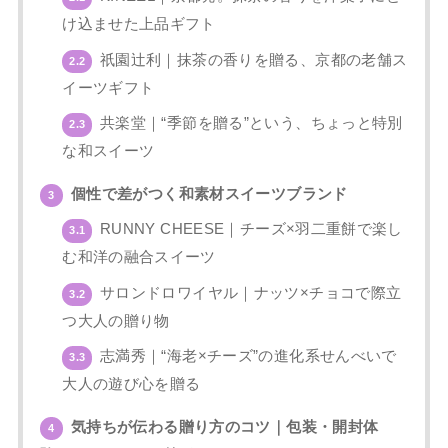
け込ませた上品ギフト
祇園辻利｜抹茶の香りを贈る、京都の老舗ス
2.2
イーツギフト
共楽堂｜“季節を贈る”という、ちょっと特別
2.3
な和スイーツ
個性で差がつく和素材スイーツブランド
3
RUNNY CHEESE｜チーズ×羽二重餅で楽し
3.1
む和洋の融合スイーツ
サロンドロワイヤル｜ナッツ×チョコで際立
3.2
つ大人の贈り物
志満秀｜“海老×チーズ”の進化系せんべいで
3.3
大人の遊び心を贈る
気持ちが伝わる贈り方のコツ｜包装・開封体
4