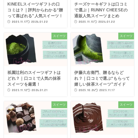
KINEELスイーツギフトの口
チーズケーキギフトは口コミ
コミは？｜評判からわかる“贈
で選ぶ｜RUNNY CHEESEの
って喜ばれる”人気スイーツ！
通販人気スイーツまとめ
2025.11.17
2026.01.22
2025.11.15
2026.01.22
スイーツ
スイーツ
祇園辻利のスイーツギフトは
伊藤久右衛門、贈るならど
どれ？｜口コミで人気の抹茶
れ？｜口コミで選ぶ“もらって
スイーツを厳選！
嬉しい抹茶スイーツ”ガイド
2025.11.12
2026.01.21
2025.10.26
2025.11.17
スイーツ
スイーツ