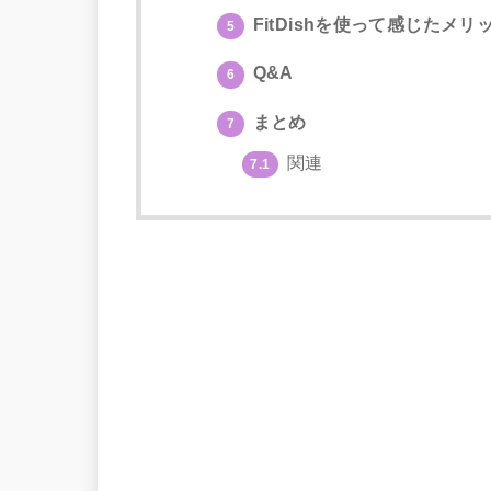
FitDishを使って感じたメ
5
Q&A
6
まとめ
7
関連
7.1