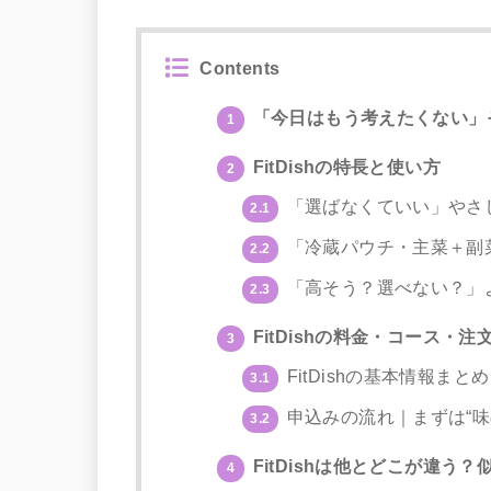
Contents
「今日はもう考えたくない」
1
FitDishの特長と使い方
2
「選ばなくていい」やさ
2.1
「冷蔵パウチ・主菜＋副
2.2
「高そう？選べない？」
2.3
FitDishの料金・コース・
3
FitDishの基本情報まとめ
3.1
申込みの流れ｜まずは“味
3.2
FitDishは他とどこが違う
4