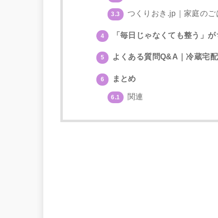
つくりおき.jp｜家庭の
3.3
「毎日じゃなくても整う」が
4
よくある質問Q&A｜冷蔵宅
5
まとめ
6
関連
6.1