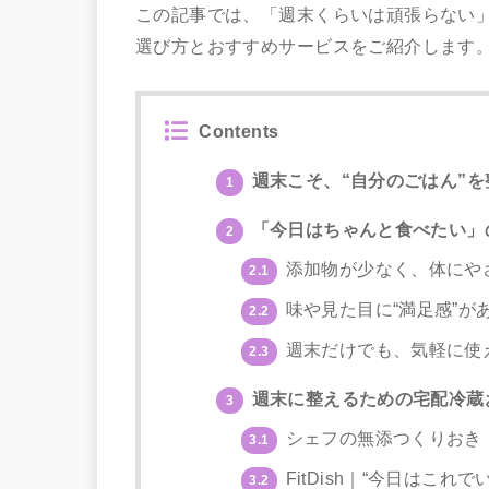
この記事では、「週末くらいは頑張らない
選び方とおすすめサービスをご紹介します
Contents
週末こそ、“自分のごはん”を
1
「今日はちゃんと食べたい」
2
添加物が少なく、体にや
2.1
味や見た目に“満足感”が
2.2
週末だけでも、気軽に使
2.3
週末に整えるための宅配冷蔵
3
シェフの無添つくりおき
3.1
FitDish｜“今日はこ
3.2